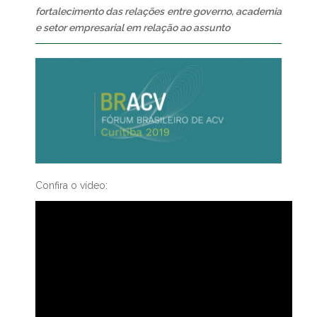
fortalecimento das relações entre governo, academia
e setor empresarial em relação ao assunto
Confira o vídeo: