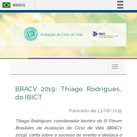
BRASIL
Simplifique!
Comunica BR
Participe
Acesso à informação
Legislação
Canais
Toggle
navigation
BRACV 2019: Thiago Rodrigues,
do IBICT
Publicado dia 23/08/2019
Thiago Rodrigues, coordenador técnico do III Fórum
Brasileiro de Avaliação do Ciclo de Vida (BRACV
2019), conta sobre o sucesso do evento e destaca o