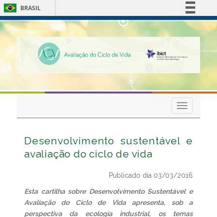
BRASIL
Simplifique!
Comunica BR
Participe
Acesso à informação
Legislação
Canais
Toggle
navigation
Desenvolvimento sustentável e
avaliação do ciclo de vida
Publicado dia 03/03/2016
Esta cartilha sobre Desenvolvimento Sustentável e
Avaliação do Ciclo de Vida apresenta, sob a
perspectiva da ecologia industrial, os temas